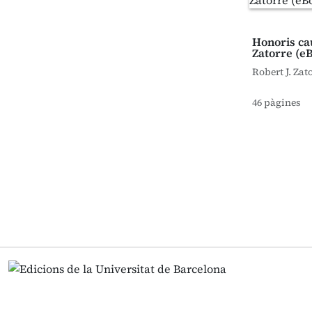
Honoris ca
Zatorre (e
Robert J. Zat
46 pàgines