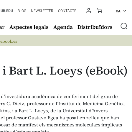
UB.EDU
BLOG
NEWSLETTER
CONTACTE
CA
ar
Aspectes legals
Agenda
Distribuïdors
ebook.es
i Bart L. Loeys (eBook)
e d’investidura acadèmica de conferiment del grau de
ry C. Dietz, professor de l’Institut de Medicina Genètica
ins, i a Bart L. Loeys, de la Universitat d’Anvers
s, el professor Gustavo Egea ha posat en relleu que han
a posar de manifest els mecanismes moleculars implicats
aties d’origen genètic.