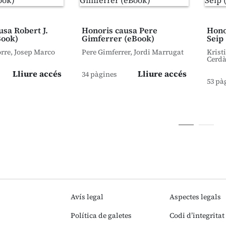
usa Robert J.
Honoris causa Pere
Hono
Book)
Gimferrer (eBook)
Seip
orre, Josep Marco
Pere Gimferrer, Jordi Marrugat
Krist
Cerd
Lliure accés
Lliure accés
34 pàgines
53 pà
Avís legal
Aspectes legals
Política de galetes
Codi d’integritat