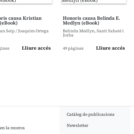
ris causa Kristian
Honoris causa Belinda E.
 (eBook)
Medlyn (eBook)
ian Seip / Joaquim Ortega
Belinda Medlyn, Santi Sabaté i
à
Jorba
Lliure accés
Lliure accés
gines
49 pàgines
Catàleg de publicacions
Newsletter
 en la recerca