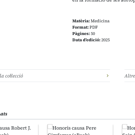
Matèria:
Medicina
Format:
PDF
Pàgines:
50
Data d’edició:
2025
la col·lecció
Altre
nats