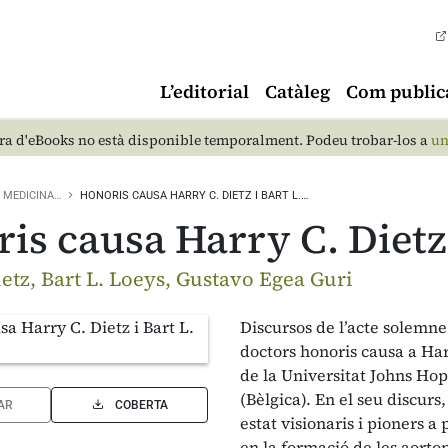
L’editorial
Catàleg
Com public
a d'eBooks no està disponible temporalment. Podeu trobar-los a
un
MEDICINA…
HONORIS CAUSA HARRY C. DIETZ I BART L.…
is causa Harry C. Dietz 
etz, Bart L. Loeys, Gustavo Egea Guri
Discursos de l’acte solemn
doctors honoris causa a Har
de la Universitat Johns Hopk
(Bèlgica). En el seu discur
AR
COBERTA
estat visionaris i pioners 
en la formació de les aortop