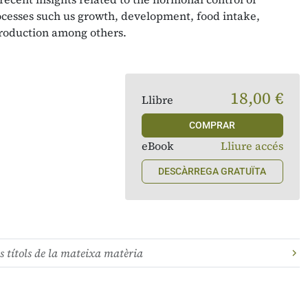
ocesses such us growth, development, food intake,
roduction among others.
18,00 €
Llibre
COMPRAR
eBook
Lliure accés
DESCÀRREGA GRATUÏTA
s títols de la mateixa matèria