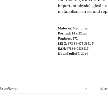
important physiological pr
metabolism, stress and rep
Matèria:
Medicina
Format:
14 x 22 cm
Pàgines:
172
ISBN:
978-84-475-3851-5
EAN:
9788447538515
Data d’edició:
2014
la col·lecció
Altre