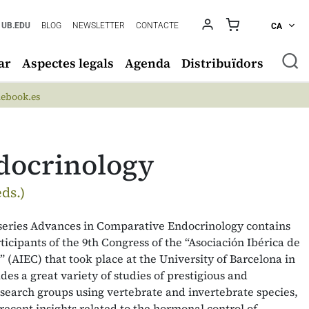
UB.EDU
BLOG
NEWSLETTER
CONTACTE
CA
ar
Aspectes legals
Agenda
Distribuïdors
ebook.es
docrinology
ds.)
series Advances in Comparative Endocrinology contains
ticipants of the 9th Congress of the “Asociación Ibérica de
(AIEC) that took place at the University of Barcelona in
des a great variety of studies of prestigious and
esearch groups using vertebrate and invertebrate species,
recent insights related to the hormonal control of