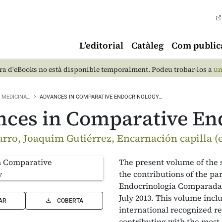
L’editorial
Catàleg
Com public
a d'eBooks no està disponible temporalment. Podeu trobar-los a
un
MEDICINA…
ADVANCES IN COMPARATIVE ENDOCRINOLOGY…
ces in Comparative En
arro, Joaquim Gutiérrez, Encarnación capilla (e
The present volume of the 
the contributions of the par
Endocrinología Comparada” 
July 2013. This volume inclu
AR
COBERTA
international recognized r
contributing with the most 