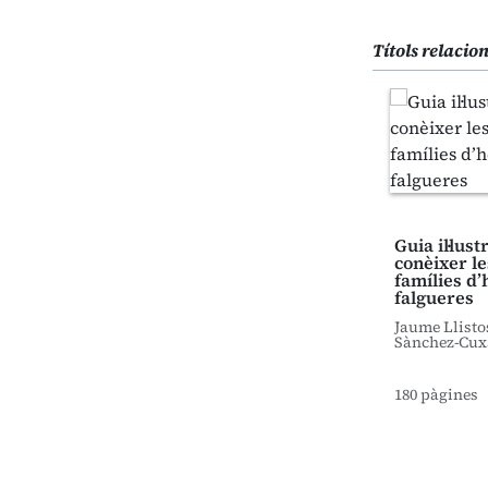
Títols relacio
Guia il·lus
conèixer le
famílies d’
falgueres
Jaume Llisto
Sànchez-Cux
180 pàgines