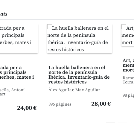
nats
Art, 
memò
trada per a
La huella ballenera en el
mort
s principals
norte de la península
herbes, mates i
Ibérica. Inventario-guía de
Ramon
restos históricos
Torra
sella, Antoni
Àlex Aguilar, Max Aguilar
art
98 pà
28,00 €
396 pàgines
24,00 €