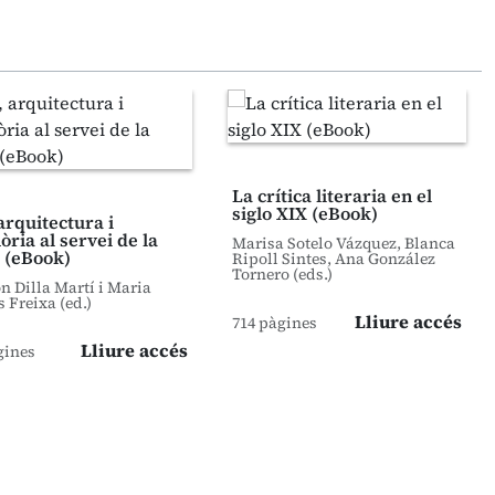
La crítica literaria en el
siglo XIX (eBook)
arquitectura i
ria al servei de la
Marisa Sotelo Vázquez, Blanca
 (eBook)
Ripoll Sintes, Ana González
Tornero (eds.)
 Dilla Martí i Maria
s Freixa (ed.)
Lliure accés
714 pàgines
Lliure accés
gines