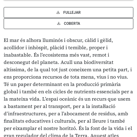
FULLEJAR
COBERTA
El mar és alhora lluminós i obscur, càlid i gèlid,
acollidor i inhòspit, plàcid i temible, proper i
inabastable. És l’ecosistema més vast, remot i
desconegut del planeta. Acull una biodiversitat
altíssima, de la qual tot just coneixem una petita part, i
ens proporciona recursos de tota mena, vius i no vius.
Té un paper determinant en la producció primària
global i també en els cicles de nutrients essencials per a
la mateixa vida. L’espai oceànic és un recurs que usem
a bastament per al transport, per a la instal·lació
d’infraestructures, per a l’abocament de residus, amb
finalitats educatives i culturals, per al lleure i també
per eixamplar el nostre horitzó. És la font de la vida i el
gran regulador del clima de la Terra. Aquest atles