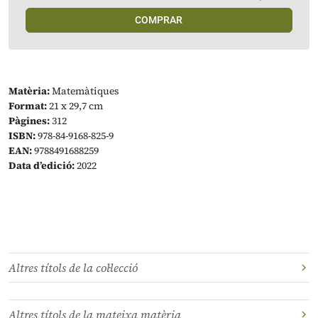
COMPRAR
Matèria:
Matemàtiques
Format:
21 x 29,7 cm
Pàgines:
312
ISBN:
978-84-9168-825-9
EAN:
9788491688259
Data d’edició:
2022
Altres títols de la col·lecció
Altres títols de la mateixa matèria