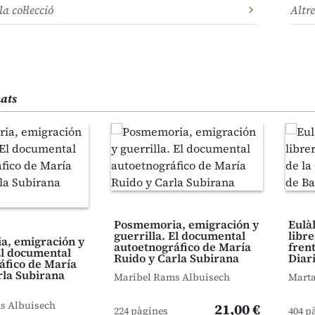
la col·lecció
Altre
nats
Posmemoria, emigración y
Eulàl
guerrilla. El documental
libr
, emigración y
autoetnográfico de María
frent
El documental
Ruido y Carla Subirana
Diar
áfico de María
rla Subirana
Maribel Rams Albuisech
Marta
s Albuisech
21,00 €
224 pàgines
404 p