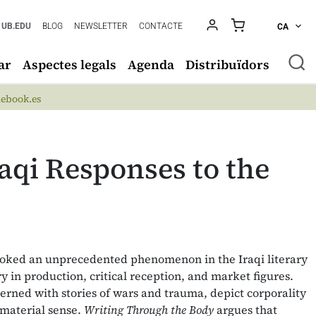
UB.EDU
BLOG
NEWSLETTER
CONTACTE
CA
ar
Aspectes legals
Agenda
Distribuïdors
ebook.es
aqi Responses to the
voked an unprecedented phenomenon in the Iraqi literary
y in production, critical reception, and market figures.
erned with stories of wars and trauma, depict corporality
 material sense.
Writing Through the Body
argues that