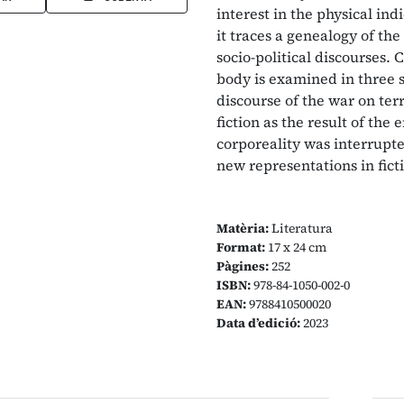
interest in the physical ind
it traces a genealogy of the
socio-political discourses. C
body is examined in three s
discourse of the war on ter
fiction as the result of th
corporeality was interrupt
new representations in fict
Matèria:
Literatura
Format:
17 x 24 cm
Pàgines:
252
ISBN:
978-84-1050-002-0
EAN:
9788410500020
Data d’edició:
2023