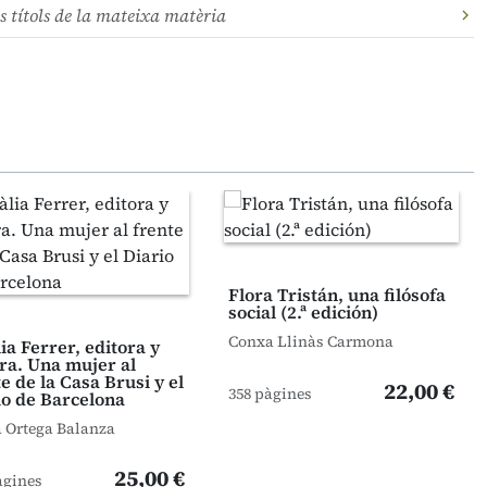
s títols de la mateixa matèria
Flora Tristán, una filósofa
social (2.ª edición)
Conxa Llinàs Carmona
ia Ferrer, editora y
era. Una mujer al
e de la Casa Brusi y el
22,00 €
358 pàgines
io de Barcelona
 Ortega Balanza
25,00 €
àgines