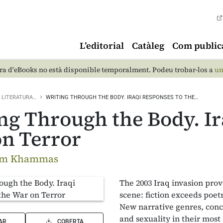
L’editorial
Catàleg
Com public
a d'eBooks no està disponible temporalment. Podeu trobar-los a
un
LITERATURA…
WRITING THROUGH THE BODY. IRAQI RESPONSES TO THE…
ng Through the Body. Ir
n Terror
im Khammas
The 2003 Iraq invasion pro
scene: fiction exceeds poetr
New narrative genres, conc
and sexuality in their most
AR
COBERTA