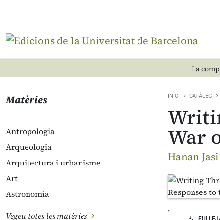
La compr
Matèries
INICI
CATÀLEG
Writi
War o
Antropologia
Arqueologia
Hanan Jas
Arquitectura i urbanisme
Art
Astronomia
Vegeu totes les matèries
FULLEJ