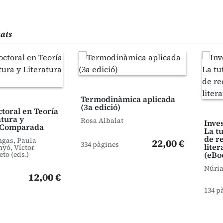
nats
Termodinàmica aplicada
(3a edició)
ctoral en Teoría
atura y
Rosa Albalat
Inves
a Comparada
La tu
de r
ngas, Paula
22,00 €
334 pàgines
liter
yó, Víctor
to (eds.)
(eBo
Núria
12,00 €
134 p