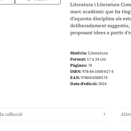
Literatura i Literatura Co
marc acadèmic que ha tingut
d’aquesta disciplina als est
deliberadament suggestiu, d
proposant idees a partir d’
Matèria:
Literatura
Format:
17 x 24 cm
Pàgines:
76
ISBN:
978-84-1050-017-4
EAN:
9788410500174
Data d’edició:
2024
la col·lecció
Altre