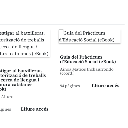
Guia del Pràcticum
d’Educació Social (eBook)
Ainoa Mateos Inchaurrondo
tigar al batxillerat.
(coord.)
torització de treballs
ecerca de llengua i
atura catalanes
Lliure accés
94 pàgines
ok)
 Alturo
Lliure accés
àgines