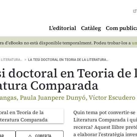
L’editorial
Catàleg
Com public
a d'eBooks no està disponible temporalment. Podeu trobar-los a
un
LITERATURA…
LA TESI DOCTORAL EN TEORIA DE LA LITERATURA…
si doctoral en Teoria de 
ratura Comparada
Mangas, Paula Juanpere Dunyó, Víctor Escudero P
Quin tema pot convertir-se e
Literatura Comparada i quin
recerca? Aquest llibre preté
a elaborar l’estratègia inve
AR
COBERTA