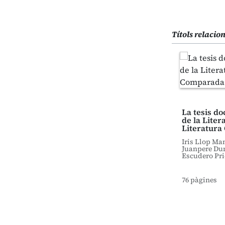
Títols relacio
La tesis do
de la Liter
Literatur
Iris Llop Ma
Juanpere Dun
Escudero Prie
76 pàgines