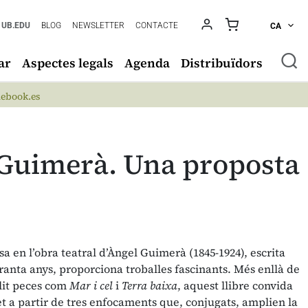
UB.EDU
BLOG
NEWSLETTER
CONTACTE
CA
ar
Aspectes legals
Agenda
Distribuïdors
ebook.es
e Guimerà. Una proposta
a en l’obra teatral d’Àngel Guimerà (1845-1924), escrita
anta anys, proporciona troballes fascinants. Més enllà de
olit peces com
Mar i cel
i
Terra baixa
, aquest llibre convida
let a partir de tres enfocaments que, conjugats, amplien la