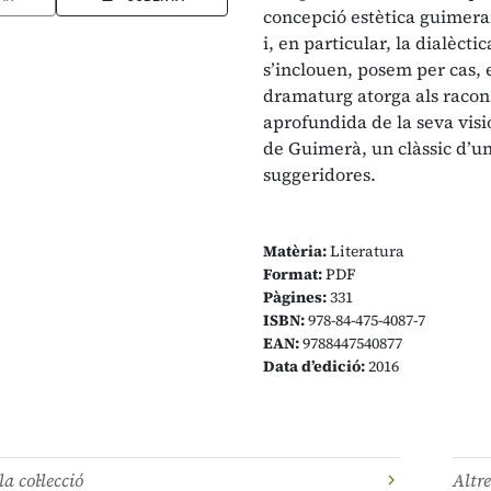
concepció estètica guimeran
i, en particular, la dialèct
s’inclouen, posem per cas, e
dramaturg atorga als racon
aprofundida de la seva visi
de Guimerà, un clàssic d’un
suggeridores.
Matèria:
Literatura
Format:
PDF
Pàgines:
331
ISBN:
978-84-475-4087-7
EAN:
9788447540877
Data d’edició:
2016
la col·lecció
Altre