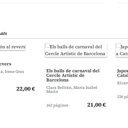
nats
revers
Els balls de carnaval del
Japo
a, Irene Gras
Cercle Artístic de
Cata
Barcelona
Ricar
22,00 €
Clara Beltrán, Maria Isabel
Marín
226 p
21,00 €
162 pàgines