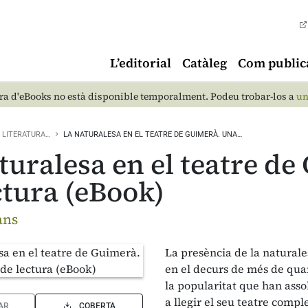
L’editorial
Catàleg
Com public
a d'eBooks no està disponible temporalment. Podeu trobar-los a
un
LITERATURA…
LA NATURALESA EN EL TEATRE DE GUIMERÀ. UNA…
turalesa en el teatre d
ctura (eBook)
ans
La presència de la naturales
en el decurs de més de quar
la popularitat que han ass
a llegir el seu teatre comp
AR
COBERTA