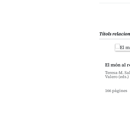
Títols relacio
El món al 
Teresa-M. Sal
Valero (eds.)
166 pàgines