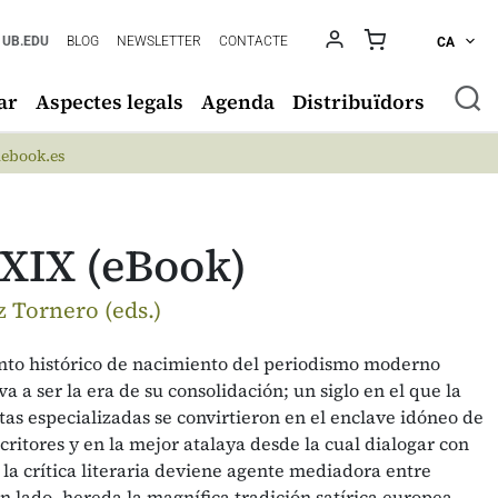
UB.EDU
BLOG
NEWSLETTER
CONTACTE
CA
ar
Aspectes legals
Agenda
Distribuïdors
ebook.es
o XIX (eBook)
 Tornero (eds.)
mento histórico de nacimiento del periodismo moderno
a a ser la era de su consolidación; un siglo en el que la
stas especializadas se convirtieron en el enclave idóneo de
critores y en la mejor atalaya desde la cual dialogar con
, la crítica literaria deviene agente mediadora entre
un lado, hereda la magnífica tradición satírica europea,