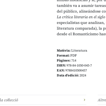
también va a asumir tareas 
del público, alineándose c
La crítica literaria en el sigl
especialistas que analizan,
literatura comparada), la pr
desde el Romanticismo has
Matèria:
Literatura
Format:
PDF
Pàgines:
714
ISBN:
978-84-1050-045-7
EAN:
9788410500457
Data d’edició:
2024
la col·lecció
Altre