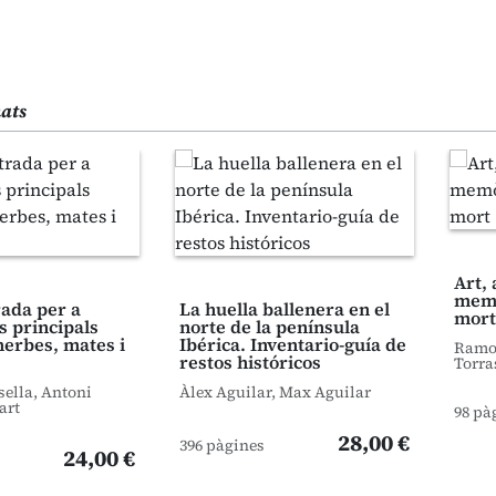
nats
Art, 
memò
trada per a
La huella ballenera en el
mort
s principals
norte de la península
herbes, mates i
Ibérica. Inventario-guía de
Ramon
restos históricos
Torra
sella, Antoni
Àlex Aguilar, Max Aguilar
art
98 pà
28,00 €
396 pàgines
24,00 €