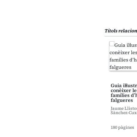
Títols relacio
Guia il·lus
conèixer le
famílies d’
falgueres
Jaume Llisto
Sànchez-Cux
180 pàgines