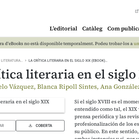
L’editorial
Catàleg
Com public
a d'eBooks no està disponible temporalment. Podeu trobar-los a
un
LITERATURA…
LA CRÍTICA LITERARIA EN EL SIGLO XIX (EBOOK)…
tica literaria en el sigl
elo Vázquez, Blanca Ripoll Sintes, Ana González
Si el siglo XVIII es el mo
entendido como tal, el XIX v
prensa periódica y las revi
profesionalización de los es
AR
COBERTA
su público. En este sentido
ambas instancias y si, por 