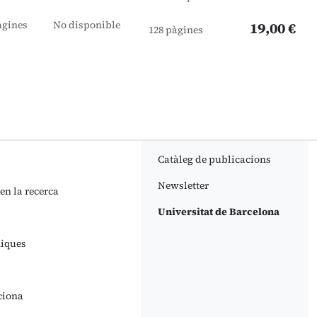
àgines
No disponible
19,00 €
128 pàgines
Catàleg de publicacions
Newsletter
 en la recerca
Universitat de Barcelona
niques
ciona