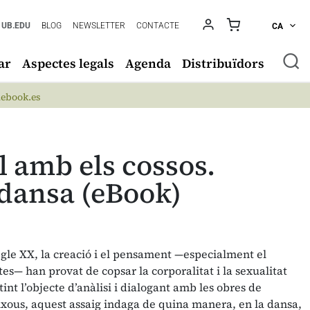
UB.EDU
BLOG
NEWSLETTER
CONTACTE
CA
ar
Aspectes legals
Agenda
Distribuïdors
ebook.es
l amb els cossos.
a dansa (eBook)
egle XX, la creació i el pensament —especialment el
tes— han provat de copsar la corporalitat i la sexualitat
rtint l’objecte d’anàlisi i dialogant amb les obres de
ixous, aquest assaig indaga de quina manera, en la dansa,