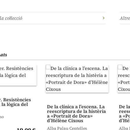
la col·lecció
Altre
nats
. Resistències
 la lògica del
De la clínica a l’escena. La
De la
reescriptura de la histèria
reesc
a «Portrait de Dora»
a «P
no
d’Hélène Cixous
d’Hé
Alba Palau Centelles
Alba 