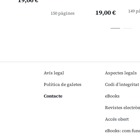
19,00 €
149 p
19,00 €
150 pàgines
Avís legal
Aspectes legals
Política de galetes
Codi d’integritat
Contacte
eBooks
Revistes electrò
Accés obert
eBooks: com fun