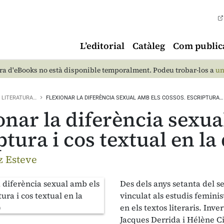
L’editorial
Catàleg
Com public
a d'eBooks no està disponible temporalment. Podeu trobar-los a
un
LITERATURA…
FLEXIONAR LA DIFERÈNCIA SEXUAL AMB ELS COSSOS. ESCRIPTURA…
onar la diferència sexua
ptura i cos textual en l
z Esteve
Des dels anys setanta del s
vinculat als estudis feminis
en els textos literaris. Inve
Jacques Derrida i Hélène C