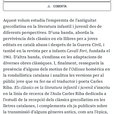
COBERTA
Aquest volum estudia l’empremta de l’antiguitat
grecollatina en la literatura infantil i juvenil des de
diferents perspectives. D’una banda, aborda la
pervivència dels clàssics en els llibres per a joves
editats en català abans i després de la Guerra Civil, i
també en la revista per a infants
Cavall Fort
, fundada el
1961. D’altra banda, s’endinsa en les adaptacions de
diverses obres clàssiques. I, finalment, ressegueix la
presència d’alguns dels motius de l’
Odissea
homèrica en
la rondallística catalana i analitza les versions per al
públic jove que va fer-ne el traductor i poeta Carles
Riba.
Els clàssics en la literatura infantil i juvenil
s’inscriu
en la línia de recerca de l’Aula Carles Riba dedicada a
l’estudi de la recepció dels clàssics grecollatins en les
lletres catalanes, i complementa els ja publicats sobre
la transmissió d’alguns gèneres antics, com ara l’èpica,