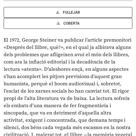
FULLEJAR
COBERTA
El 1972, George Steiner va publicar l’article premonitori
«Després del llibre, què?», en el qual ja albirava alguns
dels problemes que afligeixen avui el món dels llibres,
com ara la inflació editorial i la decadència de la
lectura «atenta». D’aleshores ençà, en alguns aspectes
s’han acomplert les pitjors previsions d’aquest gran
humanista, perquè el boom audiovisual i, sobretot,
l’esclat de les xarxes socials ho han canviat tot. El rigor
propi de l’alta literatura va de baixa. La lectura sofreix
els embats d’una manera de fer fragmentària i
sincopada, que va en detriment d’aquella altra
activitat, exigent i concentrada, que demana temps i
silenci, dos béns cada vegada més escassos en la nostra
civilització. I, malgrat tot, el llibre —la memòria vegetal