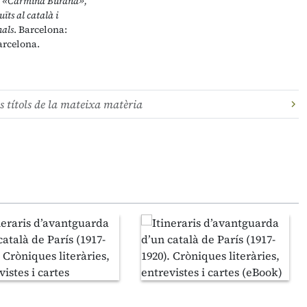
.
«Carmina Burana»,
uïts al català i
nals
. Barcelona:
arcelona.
s títols de la mateixa matèria