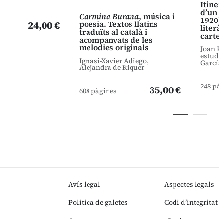
Itin
d’un 
Carmina Burana
, música i
1920
24,00 €
poesia. Textos llatins
liter
traduïts al català i
cart
acompanyats de les
melodies originals
Joan 
estud
Ignasi-Xavier Adiego,
Garcí
Alejandra de Riquer
248 p
35,00 €
608 pàgines
Avís legal
Aspectes legals
Política de galetes
Codi d’integritat