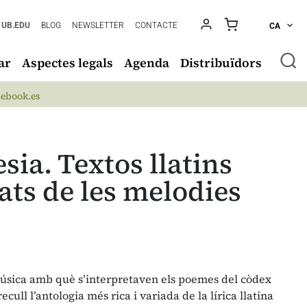
UB.EDU
BLOG
NEWSLETTER
CONTACTE
CA
ar
Aspectes legals
Agenda
Distribuïdors
ebook.es
esia. Textos llatins
ats de les melodies
música amb què s’interpretaven els poemes del còdex
cull l’antologia més rica i variada de la lírica llatina