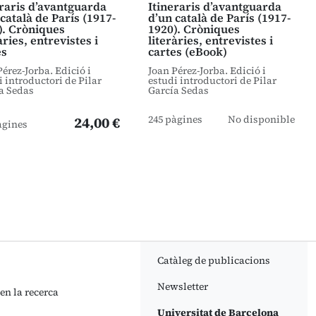
eraris d’avantguarda
Itineraris d’avantguarda
català de París (1917-
d’un català de París (1917-
). Cròniques
1920). Cròniques
àries, entrevistes i
literàries, entrevistes i
es
cartes (eBook)
Pérez-Jorba. Edició i
Joan Pérez-Jorba. Edició i
i introductori de Pilar
estudi introductori de Pilar
a Sedas
García Sedas
245 pàgines
No disponible
24,00 €
àgines
Catàleg de publicacions
Newsletter
 en la recerca
Universitat de Barcelona