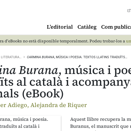
L’editorial
Catàleg
Com public
a d'eBooks no està disponible temporalment. Podeu trobar-los a
un
LITERATURA…
CARMINA BURANA
, MÚSICA I POESIA. TEXTOS LLATINS TRADUÏTS…
ina Burana
, música i po
ïts al català i acompany
nals (eBook)
ier Adiego, Alejandra de Riquer
Aquest llibre recupera la 
Buranus, el manuscrit que re