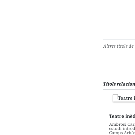
Altres títols de 
Títols relacio
Teatre inèdi
Ambrosi Carr
estudi introd
Camps Arbós