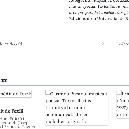
Adiego, I.-X.; Riquer, A. de. 2025
música i poesia. Textos llatins trad
acompanyats de les melodies origi
Edicions de la Universitat de B
la col·lecció
Altre
nats
t de l’exili
ion. Edició i
uctori de Josep
 i Francesc Foguet