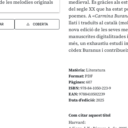
medieval. És gràcies als es
del segle XX que ha estat po
poemes. A «
Carmina Buran
llatí i traduïts al català 
AR
COBERTA
nova edició de les seves me
manuscrites digitalitzades 
més, un exhaustiu estudi i
còdex Buranus i contribuei
Matèria:
Literatura
Format:
PDF
Pàgines:
607
ISBN:
978-84-1050-223-9
EAN:
9788410502239
Data d’edició:
2025
Com citar aquest títol
Harvard: