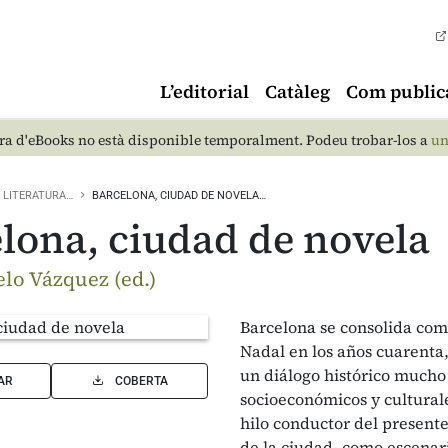
L’editorial
Catàleg
Com public
a d'eBooks no està disponible temporalment. Podeu trobar-los a
un
LITERATURA…
BARCELONA, CIUDAD DE NOVELA…
lona, ciudad de novela
elo Vázquez (ed.)
Barcelona se consolida com
Nadal en los años cuarenta, 
un diálogo histórico mucho 
AR
COBERTA
socioeconómicos y culturale
hilo conductor del presente 
de la ciudad, como escenar