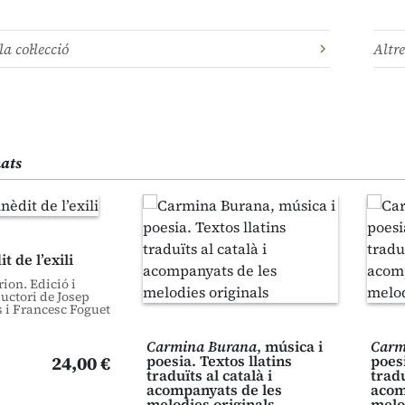
la col·lecció
Altre
nats
t de l’exili
ion. Edició i
uctori de Josep
 i Francesc Foguet
Carmina Burana
, música i
Carm
24,00 €
poesia. Textos llatins
poesi
traduïts al català i
tradu
acompanyats de les
acom
melodies originals
melo