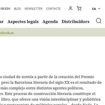
UB.EDU
BLOG
NEWSLETTER
CONTACTE
CA
ar
Aspectes legals
Agenda
Distribuïdors
ebook.es
o ciudad de novela a partir de la creación del Premio
pero la Barcelona literaria del siglo XX es el resultado de
más complejo entre distintos agentes políticos,
s. Este proceso de construcción literaria constituye el
libro, que ofrece una visión interdisciplinar y poliédrica
io y protagonista de múltiples novelas —desde
Nada
,
La