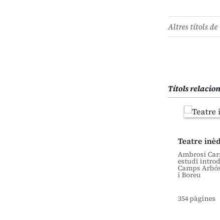
Altres títols de 
Títols relacio
Teatre inèdi
Ambrosi Carr
estudi introd
Camps Arbós
i Boreu
354 pàgines