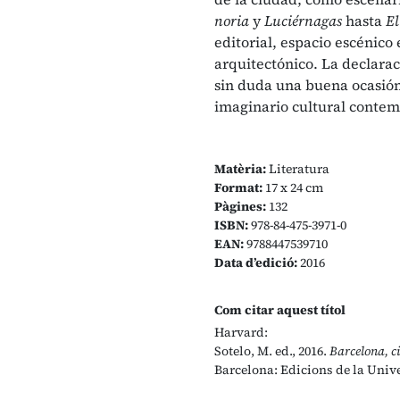
noria
y
Luciérnagas
hasta
El
editorial, espacio escénico
arquitectónico. La declarac
sin duda una buena ocasión 
imaginario cultural conte
Matèria:
Literatura
Format:
17 x 24 cm
Pàgines:
132
ISBN:
978-84-475-3971-0
EAN:
9788447539710
Data d’edició:
2016
Com citar aquest títol
Harvard:
Sotelo, M. ed., 2016.
Barcelona, c
Barcelona: Edicions de la Unive