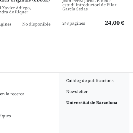
Joan Pérez-Jorba. Edició i
estudi introductori de Pilar
i-Xavier Adiego,
García Sedas
ndra de Riquer
24,00 €
248 pàgines
àgines
No disponible
Catàleg de publicacions
Newsletter
 en la recerca
Universitat de Barcelona
niques