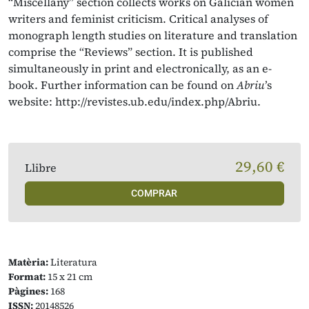
“Miscellany” section collects works on Galician women
writers and feminist criticism. Critical analyses of
monograph length studies on literature and translation
comprise the “Reviews” section. It is published
simultaneously in print and electronically, as an e-
book. Further information can be found on
Abriu
’s
website: http://revistes.ub.edu/index.php/Abriu.
29,60 €
Llibre
COMPRAR
Matèria:
Literatura
Format:
15 x 21 cm
Pàgines:
168
ISSN:
20148526