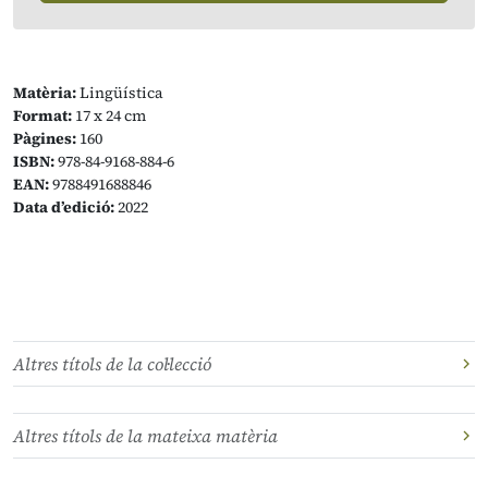
Matèria:
Lingüística
Format:
17 x 24 cm
Pàgines:
160
ISBN:
978-84-9168-884-6
EAN:
9788491688846
Data d’edició:
2022
Altres títols de la col·lecció
Altres títols de la mateixa matèria