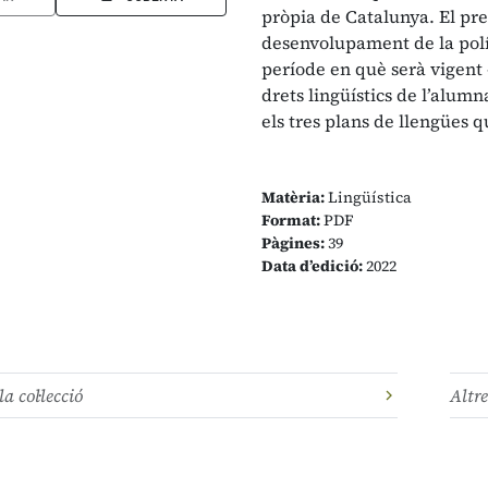
pròpia de Catalunya. El pre
desenvolupament de la polít
període en què serà vigent 
drets lingüístics de l’alumn
els tres plans de llengües q
Matèria:
Lingüística
Format:
PDF
Pàgines:
39
Data d’edició:
2022
la col·lecció
Altre