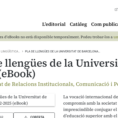
L’editorial
Catàleg
Com public
a d'eBooks no està disponible temporalment. Podeu trobar-los a
un
LINGÜÍSTICA…
PLA DE LLENGÜES DE LA UNIVERSITAT DE BARCELONA…
e llengües de la Univers
(eBook)
t de Relacions Institucionals, Comunicació i Po
La vocació internacional de
compromís amb la societat i
imprescindible conjugar el
d’educació superior amb el
AR
COBERTA