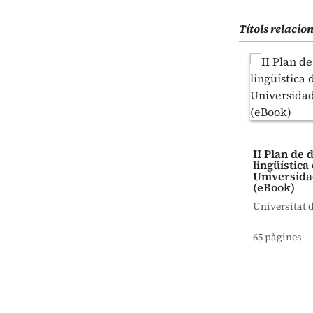
Títols relacio
II Plan de
lingüística 
Universida
(eBook)
Universitat 
65 pàgines