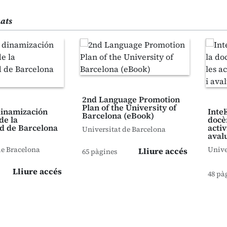
nats
2nd Language Promotion
Plan of the University of
 dinamización
Intel
Barcelona (eBook)
de la
docè
d de Barcelona
activ
Universitat de Barcelona
aval
de Bracelona
Unive
Lliure accés
65 pàgines
Lliure accés
48 pà