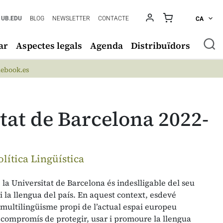
UB.EDU
BLOG
NEWSLETTER
CONTACTE
CA
ar
Aspectes legals
Agenda
Distribuïdors
ebook.es
itat de Barcelona 2022-
lítica Lingüística
 la Universitat de Barcelona és indeslligable del seu
 la llengua del país. En aquest context, esdevé
 multilingüisme propi de l’actual espai europeu
 compromís de protegir, usar i promoure la llengua