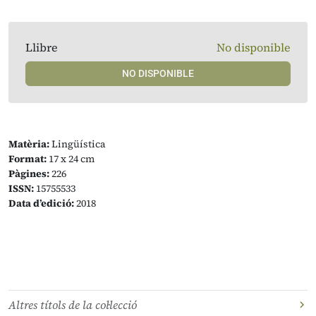
Llibre
No disponible
NO DISPONIBLE
Matèria:
Lingüística
Format:
17 x 24 cm
Pàgines:
226
ISSN:
15755533
Data d’edició:
2018
Altres títols de la col·lecció