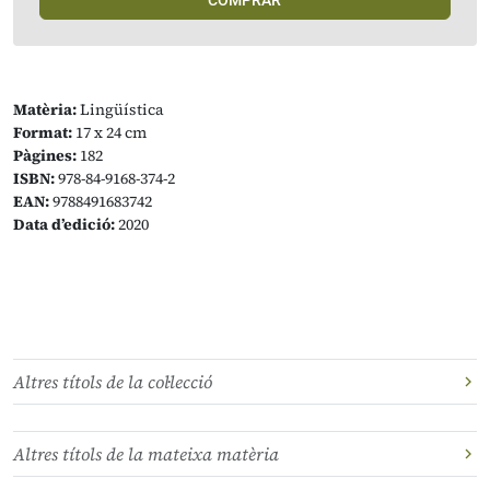
COMPRAR
Matèria:
Lingüística
Format:
17 x 24 cm
Pàgines:
182
ISBN:
978-84-9168-374-2
EAN:
9788491683742
Data d’edició:
2020
Altres títols de la col·lecció
Altres títols de la mateixa matèria