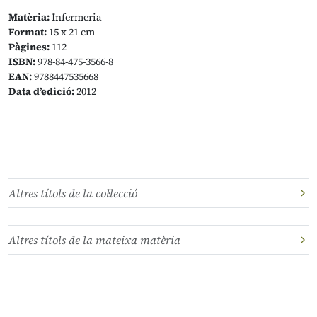
Matèria:
Infermeria
Format:
15 x 21 cm
Pàgines:
112
ISBN:
978-84-475-3566-8
EAN:
9788447535668
Data d’edició:
2012
Altres títols de la col·lecció
Altres títols de la mateixa matèria