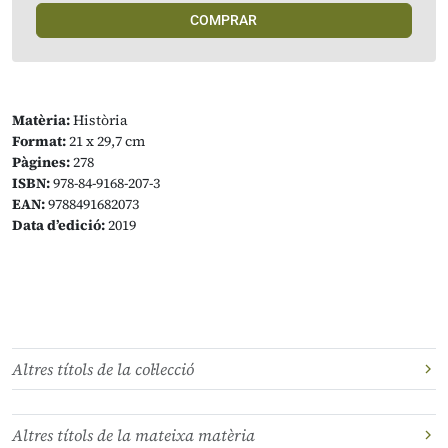
COMPRAR
Matèria:
Història
Format:
21 x 29,7 cm
Pàgines:
278
ISBN:
978-84-9168-207-3
EAN:
9788491682073
Data d’edició:
2019
Altres títols de la col·lecció
Altres títols de la mateixa matèria