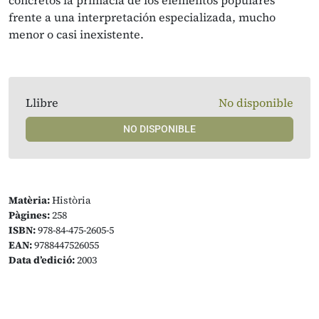
concretos la primacía de los elementos populares
frente a una interpretación especializada, mucho
menor o casi inexistente.
Llibre
No disponible
NO DISPONIBLE
Matèria:
Història
Pàgines:
258
ISBN:
978-84-475-2605-5
EAN:
9788447526055
Data d’edició:
2003