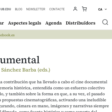
UB.EDU
BLOG
NEWSLETTER
CONTACTE
CA
ar
Aspectes legals
Agenda
Distribuïdors
ebook.es
cumental
 Sánchez Barba (eds.)
 la contribución que ha llevado a cabo el cine documental
memoria histórica, entendida como un esfuerzo colectivo
o, y también sobre la forma en que, a su vez, el pasado
 propuestas cinematográficas, activando una ineludible
igurando, cámara en mano, imágenes y narrativas siempre
l filmado, como fuente histórica y como soporte del