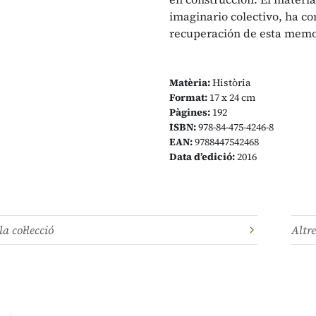
imaginario colectivo, ha co
recuperación de esta memoria
Matèria:
Història
Format:
17 x 24 cm
Pàgines:
192
ISBN:
978-84-475-4246-8
EAN:
9788447542468
Data d’edició:
2016
la col·lecció
Altre