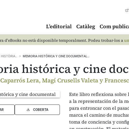
L’editorial
Catàleg
Com public
a d'eBooks no està disponible temporalment. Podeu trobar-los a
un
HISTÒRIA…
MEMORIA HISTÓRICA Y CINE DOCUMENTAL…
ia histórica y cine do
 Caparrós Lera, Magí Crusells Valeta y Francesc
Este libro reflexiona sobre
a la representación de la 
para entroncar con el pasad
AR
COBERTA
marca el camino de muchas
toma de conciencia y conf
en construcción. El materia