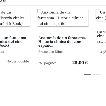
nats
Un v
cine
e un fantasma.
Anatomía de un fantasma.
ínica del cine
Historia clínica del cine
María
Book)
español
ías
Francisco Elías
184 p
No disponible
25,00 €
260 pàgines