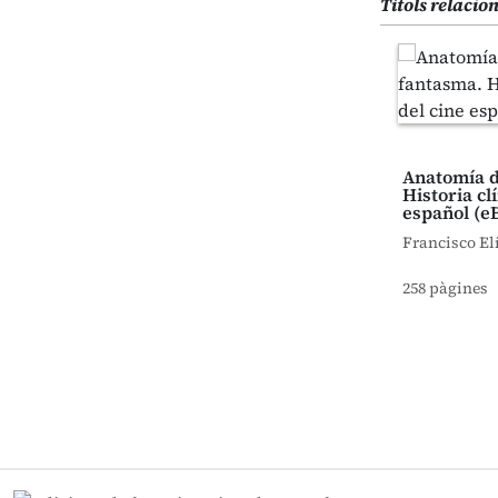
Títols relacio
Anatomía d
Historia cl
español (e
Francisco El
258 pàgines