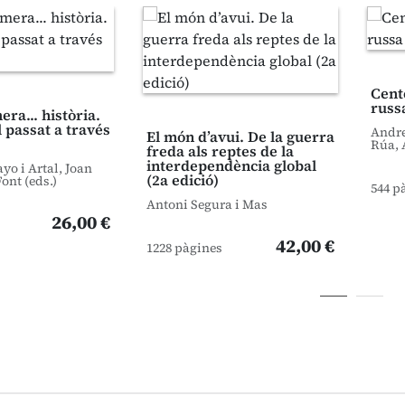
Cent
russ
ra... història.
l passat a través
Andre
El món d’avui. De la guerra
Rúa, 
freda als reptes de la
interdependència global
o i Artal, Joan
(2a edició)
Font (eds.)
544 p
Antoni Segura i Mas
26,00 €
42,00 €
1228 pàgines