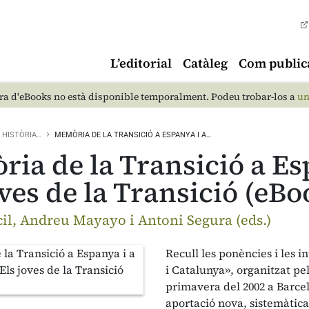
L’editorial
Catàleg
Com public
a d'eBooks no està disponible temporalment. Podeu trobar-los a
un
HISTÒRIA…
MEMÒRIA DE LA TRANSICIÓ A ESPANYA I A…
ia de la Transició a Es
oves de la Transició (eBo
cil, Andreu Mayayo i Antoni Segura (eds.)
Recull les ponències i les 
i Catalunya», organitzat pel
primavera del 2002 a Barcel
aportació nova, sistemàtica