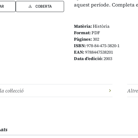
aquest període. Completa e
AR
COBERTA
Matèria:
Història
Format:
PDF
Pàgines:
302
ISBN:
978-84-475-3820-1
EAN:
9788447538201
Data d’edició:
2003
la col·lecció
Altre
nats