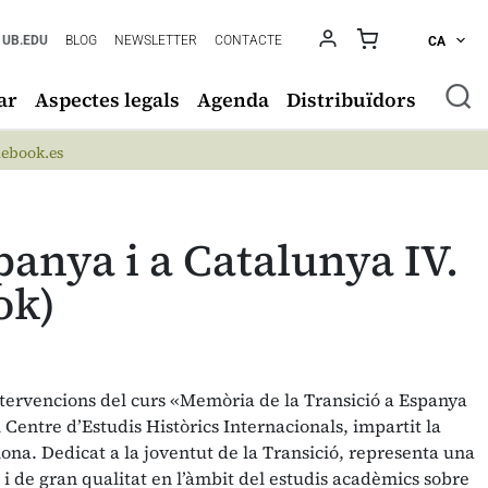
UB.EDU
BLOG
NEWSLETTER
CONTACTE
CA
ar
Aspectes legals
Agenda
Distribuïdors
ebook.es
panya i a Catalunya IV.
ok)
intervencions del curs «Memòria de la Transició a Espanya
 Centre d’Estudis Històrics Internacionals, impartit la
ona. Dedicat a la joventut de la Transició, representa una
 i de gran qualitat en l’àmbit del estudis acadèmics sobre