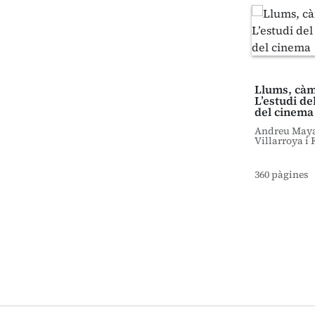
Llums, càme
L’estudi de
del cinema
Andreu Mayay
Villarroya i 
360 pàgines