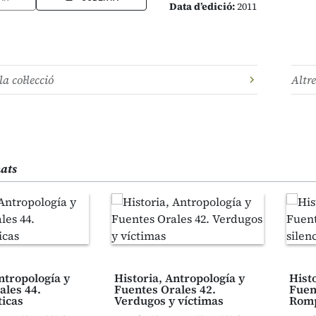
Data d’edició:
2011
la col·lecció
Altre
nats
ntropología y
Historia, Antropología y
Hist
ales 44.
Fuentes Orales 42.
Fuen
icas
Verdugos y víctimas
Romp