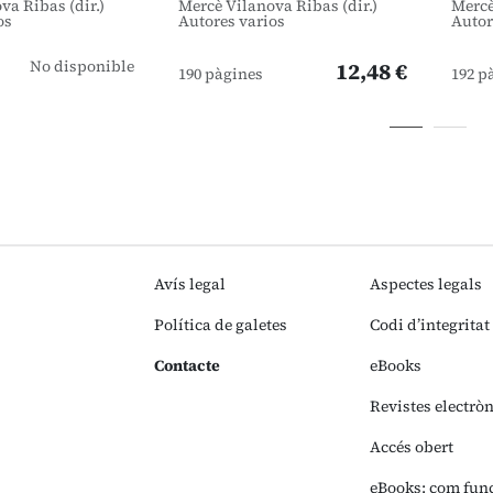
va Ribas (dir.)
Mercè Vilanova Ribas (dir.)
Mercè
os
Autores varios
Autor
No disponible
12,48 €
190 pàgines
192 p
Avís legal
Aspectes legals
Política de galetes
Codi d’integritat
Contacte
eBooks
Revistes electrò
Accés obert
eBooks: com fun