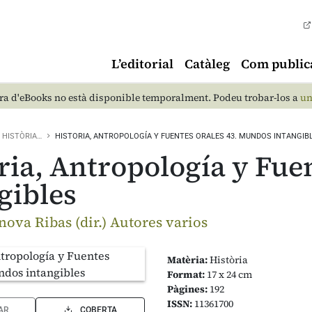
L’editorial
Catàleg
Com public
a d'eBooks no està disponible temporalment. Podeu trobar-los a
un
HISTÒRIA…
HISTORIA, ANTROPOLOGÍA Y FUENTES ORALES 43. MUNDOS INTANGIB
ria, Antropología y Fue
gibles
ova Ribas (dir.) Autores varios
Matèria:
Història
Format:
17 x 24 cm
Pàgines:
192
ISSN:
11361700
AR
COBERTA