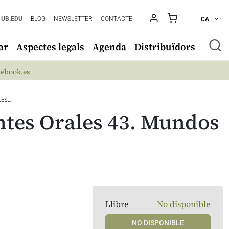
UB.EDU
BLOG
NEWSLETTER
CONTACTE
CA
ar
Aspectes legals
Agenda
Distribuïdors
ebook.es
LES…
ntes Orales 43. Mundos
Llibre
No disponible
NO DISPONIBLE