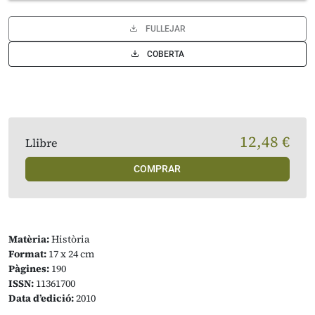
FULLEJAR
COBERTA
12,48 €
Llibre
COMPRAR
Matèria:
Història
Format:
17 x 24 cm
Pàgines:
190
ISSN:
11361700
Data d’edició:
2010