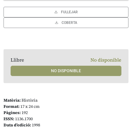
FULLEJAR
COBERTA
Llibre
No disponible
NO DISPONIBLE
Matèria:
Història
Format:
17 x 24 cm
Pàgines:
192
ISSN:
1136.1700
Data d’edició:
1998