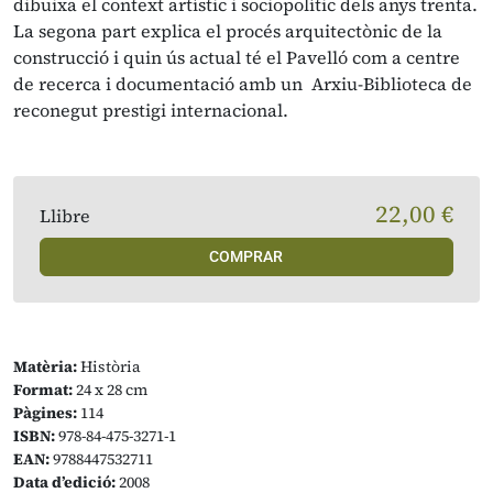
dibuixa el context artístic i sociopolític dels anys trenta.
La segona part explica el procés arquitectònic de la
construcció i quin ús actual té el Pavelló com a centre
de recerca i documentació amb un Arxiu-Biblioteca de
reconegut prestigi internacional.
22,00 €
Llibre
COMPRAR
Matèria:
Història
Format:
24 x 28 cm
Pàgines:
114
ISBN:
978-84-475-3271-1
EAN:
9788447532711
Data d’edició:
2008