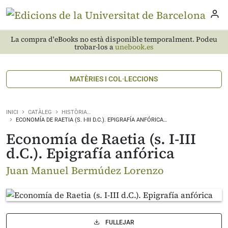
La compra d'eBooks no està disponible temporalment. Podeu
trobar-los a
unebook.es
MATÈRIES I COL·LECCIONS
INICI
CATÀLEG
HISTÒRIA…
ECONOMÍA DE RAETIA (S. I-III D.C.). EPIGRAFÍA ANFÓRICA…
Economía de Raetia (s. I-III
d.C.). Epigrafía anfórica
Juan Manuel Bermúdez Lorenzo
FULLEJAR