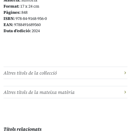
Matèria:
Història
Format:
17 x 24 cm
Pàgines:
848
ISBN:
978-84-9168-956-0
EAN:
9788491689560
Data d’edició:
2024
Altres títols de la col·lecció
Altres títols de la mateixa matèria
Títols relacionats