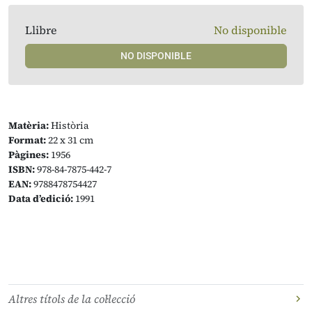
Llibre
No disponible
NO DISPONIBLE
Matèria:
Història
Format:
22 x 31 cm
Pàgines:
1956
ISBN:
978-84-7875-442-7
EAN:
9788478754427
Data d’edició:
1991
Altres títols de la col·lecció