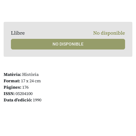
Llibre
No disponible
NO DISPONIBLE
Matèria:
Història
Format:
17 x 24 cm
Pàgines:
176
ISSN:
05204100
Data d’edició:
1990