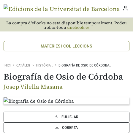
La compra d'eBooks no està disponible temporalment. Podeu
trobar-los a
unebook.es
MATÈRIES I COL·LECCIONS
INICI
CATÀLEG
HISTÒRIA…
BIOGRAFÍA DE OSIO DE CÓRDOBA…
Biografía de Osio de Córdoba
Josep Vilella Masana
FULLEJAR
COBERTA