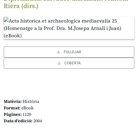
Riera (dirs.)
FULLEJAR
COBERTA
Matèria:
Història
Format:
eBook
Pàgines:
1120
Data d’edició:
2004