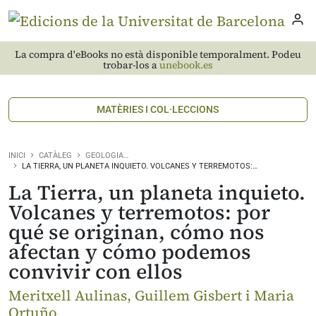
La compra d'eBooks no està disponible temporalment. Podeu
trobar-los a
unebook.es
MATÈRIES I COL·LECCIONS
INICI
CATÀLEG
GEOLOGIA…
LA TIERRA, UN PLANETA INQUIETO. VOLCANES Y TERREMOTOS:…
La Tierra, un planeta inquieto.
Volcanes y terremotos: por
qué se originan, cómo nos
afectan y cómo podemos
convivir con ellos
Meritxell Aulinas, Guillem Gisbert i Maria
Ortuño