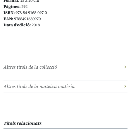
Format:
15 x 20 cm
Pàgines:
292
ISBN:
978-84-9168-097-0
EAN:
9788491680970
Data d’edició:
2018
Altres títols de la col·lecció
Altres títols de la mateixa matèria
Títols relacionats