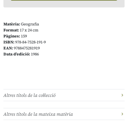
Matèria:
Geografia
Format:
17 x 24 cm
Pàgines:
159
ISBN:
978-84-7528-191-9
EAN:
9788475281919
Data d’edició:
1986
Altres títols de la col·lecció
Altres títols de la mateixa matèria