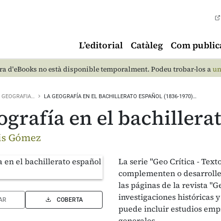
L’editorial
Catàleg
Com public
a d'eBooks no està disponible temporalment. Podeu trobar-los a
un
GEOGRAFIA…
LA GEOGRAFÍA EN EL BACHILLERATO ESPAÑOL (1836-1970)…
ografía en el bachillera
is Gómez
La serie "Geo Crítica - Tex
complementen o desarrolle
las páginas de la revista "G
investigaciones históricas
AR
COBERTA
puede incluir estudios emp
generales.