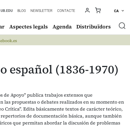
UB.EDU
BLOG
NEWSLETTER
CONTACTE
CA
ar
Aspectes legals
Agenda
Distribuïdors
ebook.es
to español (1836-1970)
tos de Apoyo" publica trabajos extensos que
n las propuestas o debates realizados en su momento en
eo Crítica". Edita básicamente textos de carácter teórico,
 y repertorios de documentación básica, aunque también
íricos que permitan abordar la discusión de problemas