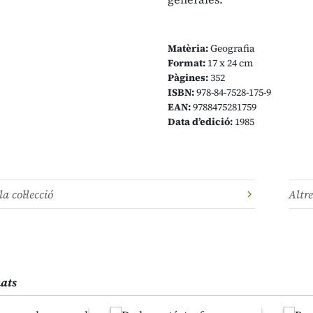
Matèria:
Geografia
Format:
17 x 24 cm
Pàgines:
352
ISBN:
978-84-7528-175-9
EAN:
9788475281759
Data d’edició:
1985
la col·lecció
Altre
nats