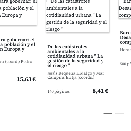
Barc
Desa
ra gobernar: el
com
la población y el
De las catástrofes
en Europa y
Horac
ambientales a la
cotidianidad urbana " La
gestión de la seguridad y
a (coord.) Pedro
500 p
el riesgo "
Jesús Requena Hidalgo y Mar
Campins Eritja (coords.)
15,63 €
8,41 €
140 pàgines