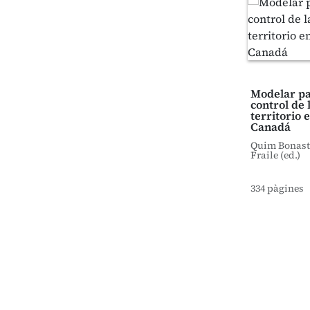
Modelar pa
control de 
territorio 
Canadá
Quim Bonastr
Fraile (ed.)
334 pàgines