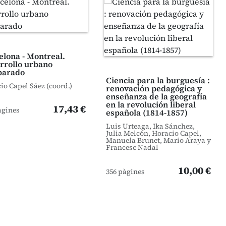
elona - Montreal.
rrollo urbano
parado
Ciencia para la burguesía :
io Capel Sáez (coord.)
renovación pedagógica y
enseñanza de la geografía
en la revolución liberal
17,43 €
àgines
española (1814-1857)
Luis Urteaga, Ika Sánchez,
Julia Melcón, Horacio Capel,
Manuela Brunet, Mario Araya y
Francesc Nadal
10,00 €
356 pàgines