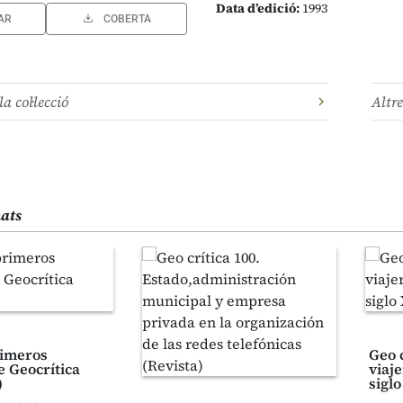
Data d’edició:
1993
AR
COBERTA
la col·lecció
Altre
nats
rimeros
Geo c
 Geocrítica
viaj
)
siglo