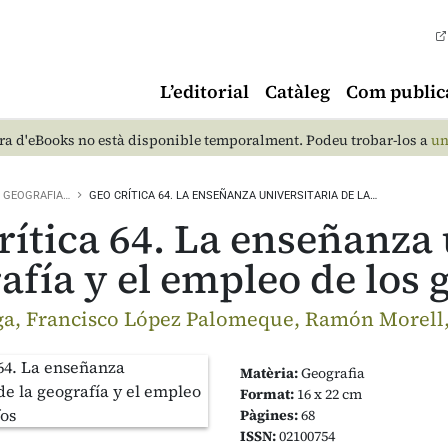
L’editorial
Catàleg
Com public
a d'eBooks no està disponible temporalment. Podeu trobar-los a
un
GEOGRAFIA…
GEO CRÍTICA 64. LA ENSEÑANZA UNIVERSITARIA DE LA…
rítica 64. La enseñanza 
afía y el empleo de los 
ga, Francisco López Palomeque, Ramón Morell,
Matèria:
Geografia
Format:
16 x 22 cm
Pàgines:
68
ISSN:
02100754