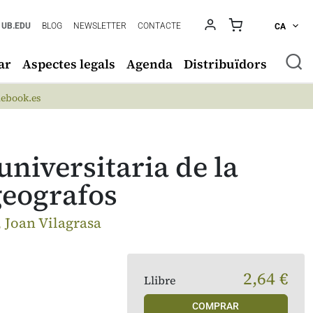
UB.EDU
BLOG
NEWSLETTER
CONTACTE
CA
ar
Aspectes legals
Agenda
Distribuïdors
ebook.es
universitaria de la
geografos
 Joan Vilagrasa
2,64 €
Llibre
COMPRAR