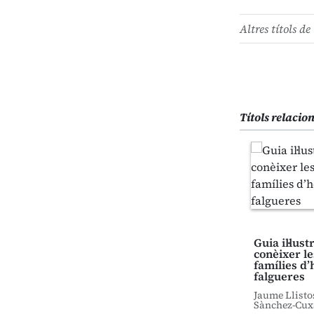
Altres títols de 
Títols relacio
Guia il·lus
conèixer le
famílies d’
falgueres
Jaume Llisto
Sànchez-Cux