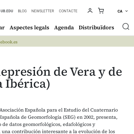
UB.EDU
BLOG
NEWSLETTER
CONTACTE
CA
ar
Aspectes legals
Agenda
Distribuïdors
ebook.es
depresión de Vera y de
 Ibérica)
 Asociación Española para el Estudio del Cuaternario
Española de Geomorfología (SEG) en 2002, presenta,
o de datos geomorfológicos, edafológicos y
una contribución interesante a la evolución de los