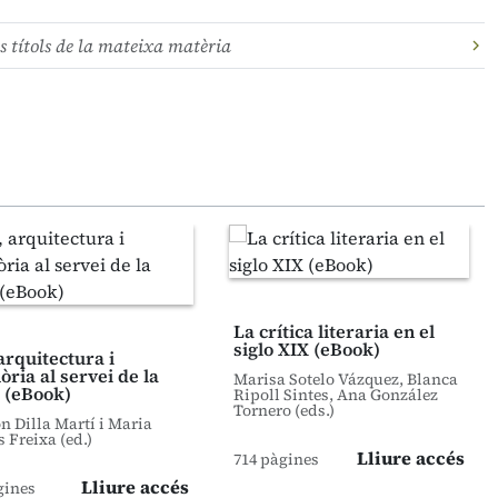
s títols de la mateixa matèria
La crítica literaria en el
siglo XIX (eBook)
arquitectura i
ria al servei de la
Marisa Sotelo Vázquez, Blanca
 (eBook)
Ripoll Sintes, Ana González
Tornero (eds.)
 Dilla Martí i Maria
s Freixa (ed.)
Lliure accés
714 pàgines
Lliure accés
gines