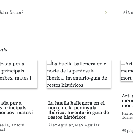
la col·lecció
Altre
nats
Art, 
memò
trada per a
La huella ballenera en el
mort
s principals
norte de la península
herbes, mates i
Ibérica. Inventario-guía de
Ramon
restos históricos
Torra
sella, Antoni
Àlex Aguilar, Max Aguilar
art
98 pà