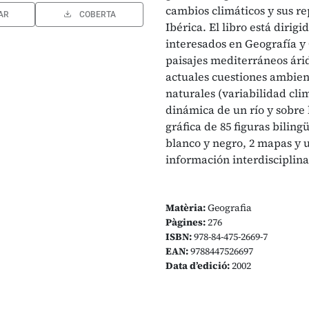
cambios climáticos y sus re
AR
COBERTA
Ibérica. El libro está dirigi
interesados en Geografía y 
paisajes mediterráneos árid
actuales cuestiones ambien
naturales (variabilidad cli
dinámica de un río y sobre 
gráfica de 85 figuras bilingü
blanco y negro, 2 mapas y 
información interdisciplina
Matèria:
Geografia
Pàgines:
276
ISBN:
978-84-475-2669-7
EAN:
9788447526697
Data d’edició:
2002