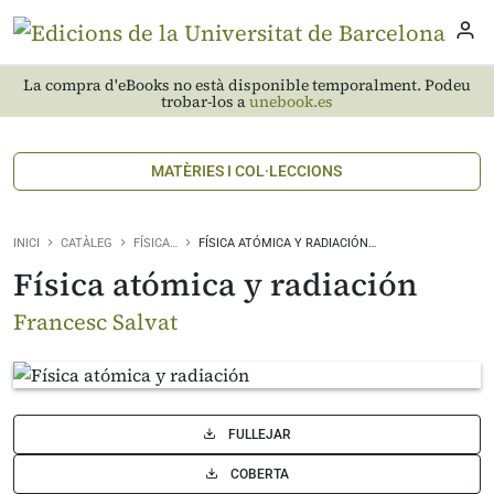
La compra d'eBooks no està disponible temporalment. Podeu
trobar-los a
unebook.es
MATÈRIES I COL·LECCIONS
INICI
CATÀLEG
FÍSICA…
FÍSICA ATÓMICA Y RADIACIÓN…
Física atómica y radiación
Francesc Salvat
FULLEJAR
COBERTA