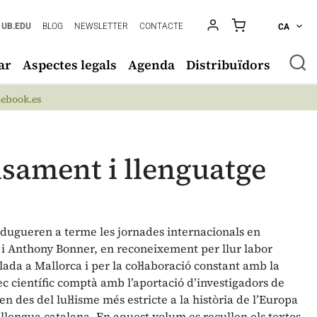
UB.EDU
BLOG
NEWSLETTER
CONTACTE
CA
ar
Aspectes legals
Agenda
Distribuïdors
ebook.es
ensament i llenguatge
 dugueren a terme les jornades internacionals en
 i Anthony Bonner, en reconeixement per llur labor
elada a Mallorca i per la col·laboració constant amb la
c científic comptà amb l’aportació d’investigadors de
 des del lul·lisme més estricte a la història de l’Europa
a llengua catalana. En aquest volum es recullen els textos