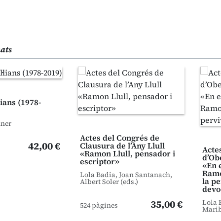
nats
lians (1978-
ner
Actes del Congrés de
42,00 €
Clausura de l’Any Llull
Acte
«Ramon Llull, pensador i
d’Obe
escriptor»
«En 
Ramon
Lola Badia, Joan Santanach,
la pe
Albert Soler (eds.)
devo
35,00 €
Lola 
524 pàgines
Marib