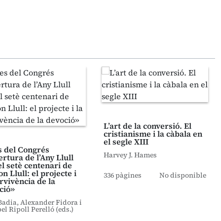
L’art de la conversió. El
cristianisme i la càbala en
el segle XIII
s del Congrés
Harvey J. Hames
rtura de l’Any Llull
el setè centenari de
 Llull: el projecte i
336 pàgines
No disponible
rvivència de la
ció»
Badia, Alexander Fidora i
el Ripoll Perelló (eds.)