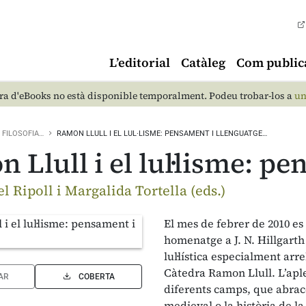
L’editorial
Catàleg
Com public
a d'eBooks no està disponible temporalment. Podeu trobar-los a
un
FILOSOFIA…
RAMON LLULL I EL LUL·LISME: PENSAMENT I LLENGUATGE…
 Llull i el lul·lisme: p
l Ripoll i Margalida Tortella (eds.)
El mes de febrer de 2010 es
homenatge a J. N. Hillgarth
lul·lística especialment arr
Càtedra Ramon Llull. L’aple
AR
COBERTA
diferents camps, que abracen
medieval o la història de l