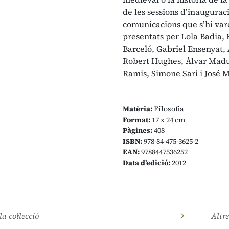
de les sessions d’inauguraci
comunicacions que s’hi vare
presentats per Lola Badia,
Barceló, Gabriel Ensenyat,
Robert Hughes, Àlvar Maduel
Ramis, Simone Sari i José M.
Matèria:
Filosofia
Format:
17 x 24 cm
Pàgines:
408
ISBN:
978-84-475-3625-2
EAN:
9788447536252
Data d’edició:
2012
la col·lecció
Altre