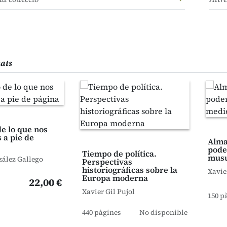
nats
e lo que nos
 a pie de
Alman
pode
Tiempo de política.
musu
ález Gallego
Perspectivas
historiográficas sobre la
Xavie
Europa moderna
22,00 €
Xavier Gil Pujol
150 p
440 pàgines
No disponible