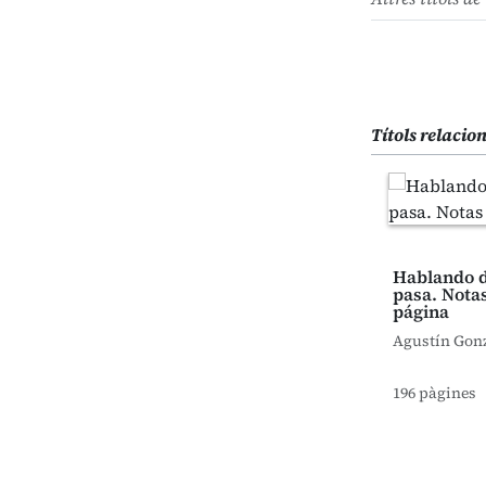
Títols relacio
Hablando d
pasa. Notas
página
Agustín Gonz
196 pàgines