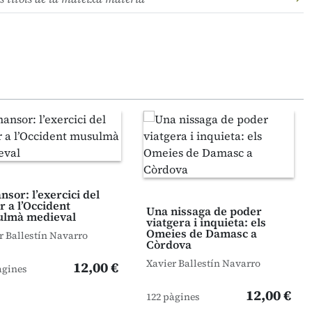
sor: l’exercici del
r a l’Occident
Una nissaga de poder
lmà medieval
viatgera i inquieta: els
Omeies de Damasc a
r Ballestín Navarro
Còrdova
Xavier Ballestín Navarro
12,00 €
àgines
12,00 €
122 pàgines