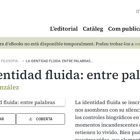
L’editorial
Catàleg
Com public
a d'eBooks no està disponible temporalment. Podeu trobar-los a
un
FILOSOFIA…
LA IDENTIDAD FLUIDA: ENTRE PALABRAS…
entidad fluida: entre pa
nzález
La identidad fluida se insc
nos asombran con su silenc
los controles biográficos en
AR
COBERTA
momentos incandescentes qu
retienen lo vivido. Bien pu
nuestras vidas, sus element