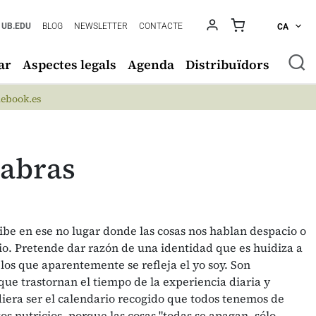
UB.EDU
BLOG
NEWSLETTER
CONTACTE
CA
ar
Aspectes legals
Agenda
Distribuïdors
ebook.es
labras
ribe en ese no lugar donde las cosas nos hablan despacio o
io. Pretende dar razón de una identidad que es huidiza a
 los que aparentemente se refleja el yo soy. Son
e trastornan el tiempo de la experiencia diaria y
diera ser el calendario recogido que todos tenemos de
os nutricios, porque las cosas "todas se apagan, sólo