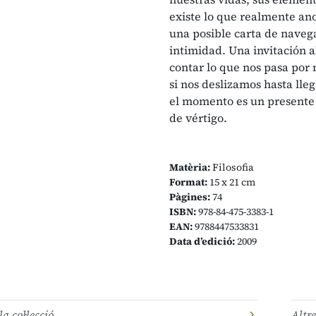
existe lo que realmente anot
una posible carta de navega
intimidad. Una invitación a
contar lo que nos pasa por
si nos deslizamos hasta lleg
el momento es un presente 
de vértigo.
Matèria:
Filosofia
Format:
15 x 21 cm
Pàgines:
74
ISBN:
978-84-475-3383-1
EAN:
9788447533831
Data d’edició:
2009
la col·lecció
Altre