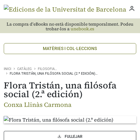
La compra d'eBooks no està disponible temporalment. Podeu
trobar-los a
unebook.es
MATÈRIES I COL·LECCIONS
INICI
CATÀLEG
FILOSOFIA…
FLORA TRISTÁN, UNA FILÓSOFA SOCIAL (2.ª EDICIÓN)…
Flora Tristán, una filósofa
social (2.ª edición)
Conxa Llinàs Carmona
FULLEJAR