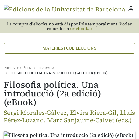
La compra d'eBooks no està disponible temporalment. Podeu
trobar-los a
unebook.es
MATÈRIES I COL·LECCIONS
INICI
CATÀLEG
FILOSOFIA…
FILOSOFIA POLÍTICA. UNA INTRODUCCIÓ (2A EDICIÓ) (EBOOK)…
Filosofia política. Una
introducció (2a edició)
(eBook)
Sergi Morales-Gálvez, Elvira Riera-Gil, Lluís
Pérez-Lozano, Marc Sanjaume-Calvet (eds.)