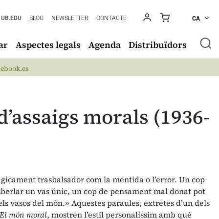
UB.EDU
BLOG
NEWSLETTER
CONTACTE
CA
ar
Aspectes legals
Agenda
Distribuïdors
ebook.es
d’assaigs morals (1936-
àgicament trasbalsador com la mentida o l’error. Un cop
sberlar un vas únic, un cop de pensament mal donat pot
 els vasos del món.» Aquestes paraules, extretes d’un dels
El món moral
, mostren l’estil personalíssim amb què