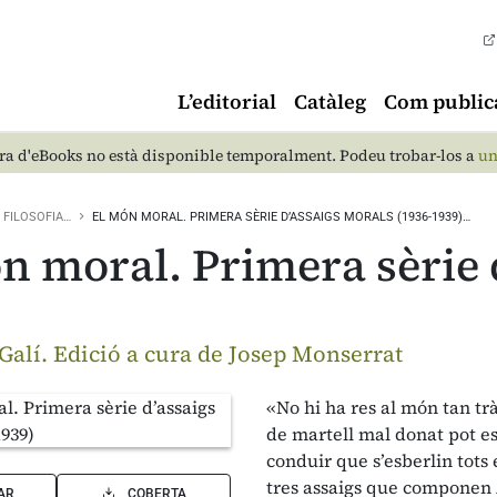
L’editorial
Catàleg
Com public
a d'eBooks no està disponible temporalment. Podeu trobar-los a
un
FILOSOFIA…
EL MÓN MORAL. PRIMERA SÈRIE D’ASSAIGS MORALS (1936-1939)…
n moral. Primera sèrie 
Galí. Edició a cura de Josep Monserrat
«No hi ha res al món tan tr
de martell mal donat pot e
conduir que s’esberlin tots
tres assaigs que componen
AR
COBERTA