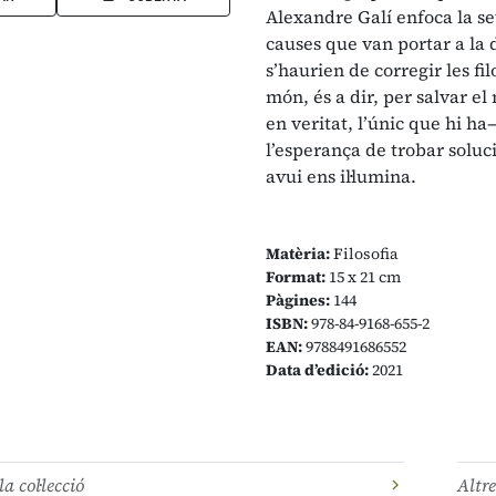
Alexandre Galí enfoca la se
causes que van portar a la 
s’haurien de corregir les fi
món, és a dir, per salvar e
en veritat, l’únic que hi ha—
l’esperança de trobar soluc
avui ens il·lumina.
Matèria:
Filosofia
Format:
15 x 21 cm
Pàgines:
144
ISBN:
978-84-9168-655-2
EAN:
9788491686552
Data d’edició:
2021
la col·lecció
Altre