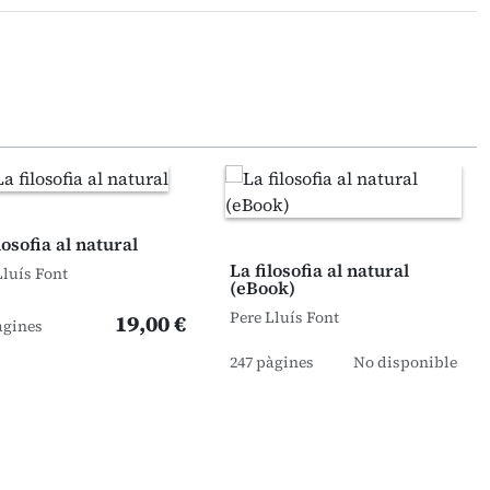
losofia al natural
La filosofia al natural
Lluís Font
(eBook)
Pere Lluís Font
19,00 €
àgines
247 pàgines
No disponible