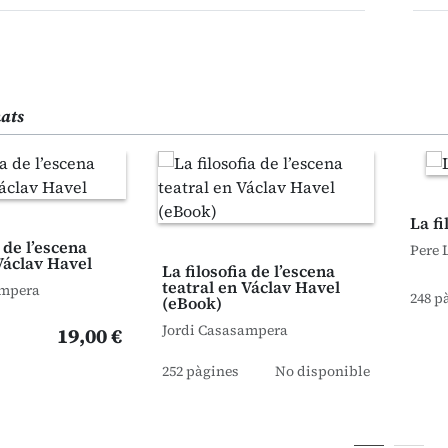
nats
La fi
a de l’escena
Pere 
Václav Havel
La filosofia de l’escena
teatral en Václav Havel
ampera
248 p
(eBook)
Jordi Casasampera
19,00 €
252 pàgines
No disponible