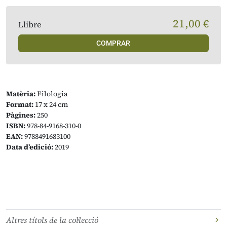
21,00 €
Llibre
COMPRAR
Matèria:
Filologia
Format:
17 x 24 cm
Pàgines:
250
ISBN:
978-84-9168-310-0
EAN:
9788491683100
Data d’edició:
2019
Altres títols de la col·lecció