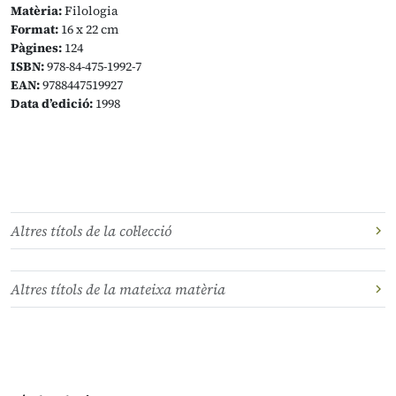
Matèria:
Filologia
Format:
16 x 22 cm
Pàgines:
124
ISBN:
978-84-475-1992-7
EAN:
9788447519927
Data d’edició:
1998
Altres títols de la col·lecció
Altres títols de la mateixa matèria