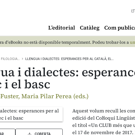
L’editorial
Catàleg
Com public
a d'eBooks no està disponible temporalment. Podeu trobar-los a
un
FILOLOGIA…
LLENGUA I DIALECTES: ESPERANCES PER AL CATALÀ, EL…
ua i dialectes: esperance
 i el basc
Fuster, Maria Pilar Perea (eds.)
Aquest volum recull les con
edició del Col·loqui Lingüís
el títol «Un CLUB més que u
el 17 de novembre de 2017.
AR
COBERTA