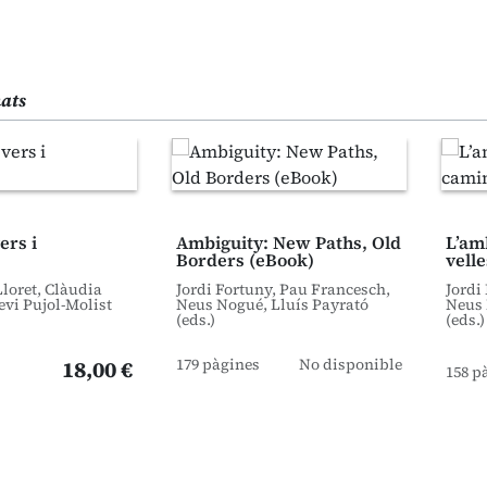
nats
ers i
Ambiguity: New Paths, Old
L’am
Borders (eBook)
vell
loret, Clàudia
Jordi Fortuny, Pau Francesch,
Jordi
evi Pujol-Molist
Neus Nogué, Lluís Payrató
Neus 
(eds.)
(eds.)
179 pàgines
No disponible
18,00 €
158 p