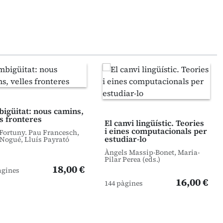
bigüitat: nous camins,
es fronteres
El canvi lingüístic. Teories
i eines computacionals per
 Fortuny. Pau Francesch,
estudiar-lo
Nogué, Lluís Payrató
Àngels Massip-Bonet, Maria-
Pilar Perea (eds.)
18,00 €
àgines
16,00 €
144 pàgines