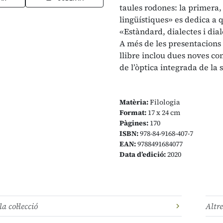
taules rodones: la primera, «
lingüístiques» es dedica a q
«Estàndard, dialectes i dial
A més de les presentacions 
llibre inclou dues noves co
de l’òptica integrada de la s
Matèria:
Filologia
Format:
17 x 24 cm
Pàgines:
170
ISBN:
978-84-9168-407-7
EAN:
9788491684077
Data d’edició:
2020
la col·lecció
Altre