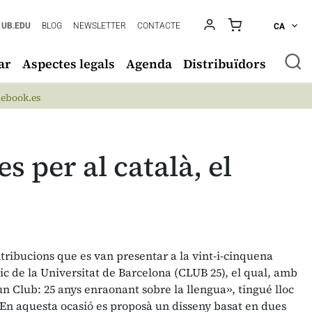
UB.EDU
BLOG
NEWSLETTER
CONTACTE
CA
ar
Aspectes legals
Agenda
Distribuïdors
ebook.es
s per al català, el
tribucions que es van presentar a la vint-i-cinquena
tic de la Universitat de Barcelona (CLUB 25), el qual, amb
n Club: 25 anys enraonant sobre la llengua», tingué lloc
 En aquesta ocasió es proposà un disseny basat en dues