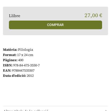
27,00 €
Llibre
COMPRAR
Matèria:
Filologia
Format:
17 x 24 cm
Pàgines:
400
ISBN:
978-84-475-3550-7
EAN:
9788447535507
Data d’edició:
2012