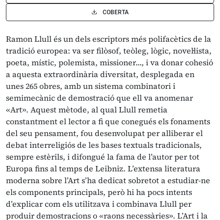
COBERTA
Ramon Llull és un dels escriptors més polifacètics de la
tradició europea: va ser filòsof, teòleg, lògic, novel·lista,
poeta, místic, polemista, missioner..., i va donar cohesió
a aquesta extraordinària diversitat, desplegada en
unes 265 obres, amb un sistema combinatori i
semimecànic de demostració que ell va anomenar
«Art». Aquest mètode, al qual Llull remetia
constantment el lector a fi que conegués els fonaments
del seu pensament, fou desenvolupat per alliberar el
debat interreligiós de les bases textuals tradicionals,
sempre estèrils, i difongué la fama de l’autor per tot
Europa fins al temps de Leibniz. L’extensa literatura
moderna sobre l’Art s’ha dedicat sobretot a estudiar-ne
els components principals, però hi ha pocs intents
d’explicar com els utilitzava i combinava Llull per
produir demostracions o «raons necessàries». L’Art i la