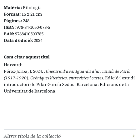
Matèria:
Filologia
Format:
15 x 21 cm
Pàgines:
248
ISBN:
978-84-1050-078-5
EAN:
9788410500785
Data d’edició:
2024
Com citar aquest títol
Harvard:
Pérez-Jorba, J. 2024.
Itineraris d’avantguarda d’un català de París
(1917-1920). Cròniques literàries, entrevistes i cartes
. Edició i estudi
introductori de Pilar García Sedas. Barcelona: Edicions de la
Universitat de Barcelona.
Altres títols de la col·lecció