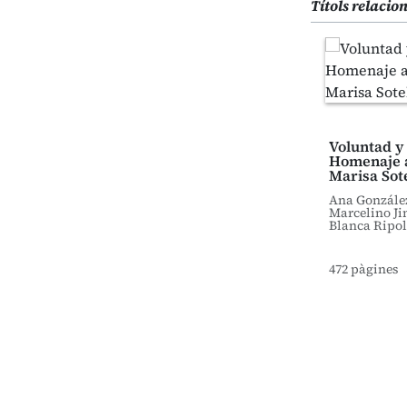
Títols relacio
Voluntad y 
Homenaje a
Marisa Sot
Ana González
Marcelino Ji
Blanca Ripoll
472 pàgines