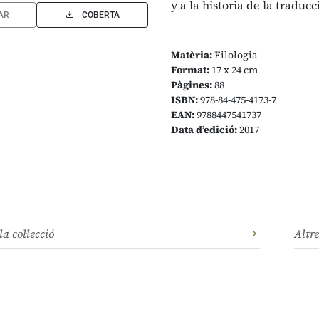
y a la historia de la traduc
AR
COBERTA
Matèria:
Filologia
Format:
17 x 24 cm
Pàgines:
88
ISBN:
978-84-475-4173-7
EAN:
9788447541737
Data d’edició:
2017
la col·lecció
Altre