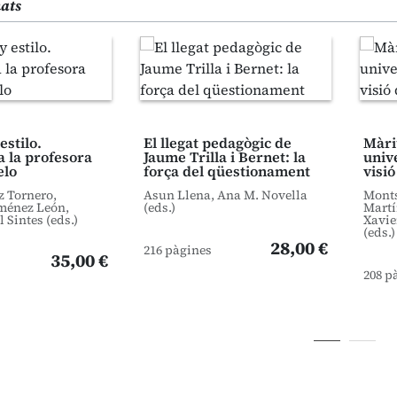
nats
estilo.
El llegat pedagògic de
Màri
 la profesora
Jaume Trilla i Bernet: la
univ
elo
força del qüestionament
visió
 Tornero,
Asun Llena, Ana M. Novella
Monts
ménez León,
(eds.)
Martí
 Sintes (eds.)
Xavie
(eds.)
28,00 €
216 pàgines
35,00 €
208 p