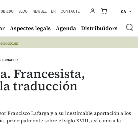
UB.EDU
BLOG
NEWSLETTER
CONTACTE
CA
ar
Aspectes legals
Agenda
Distribuïdors
ebook.es
ISTORIADOR…
. Francesista,
 la traducción
or Francisco Lafarga y a su inestimable aportación a los
a, principalmente sobre el siglo XVIII, así como a la